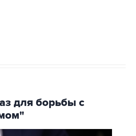
ехнологии выходят на мировые рынки
НН 7725383515 Erid: F7NfYUJCUneVdTRF8PRs
огибшем в результате атаки ВСУ на
аз для борьбы с
мом"