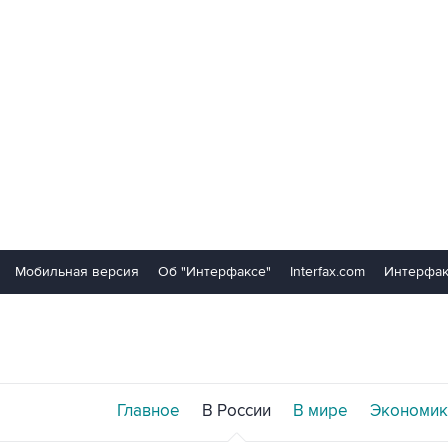
Мобильная версия
Об "Интерфаксе"
Interfax.com
Интерфак
Главное
В России
В мире
Экономик