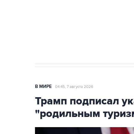
Как российские медицинские т
Социальная реклама, АНО «Национальные приоритеты».
И
Аксенов сообщил о четвертом п
Крым
В МИРЕ
04:45, 7 августа 2026
Трамп подписал ук
"родильным туриз