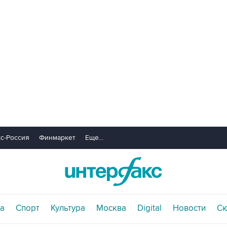
с-Россия
Финмаркет
Еще...
а
Спорт
Культура
Москва
Digital
Новости
С