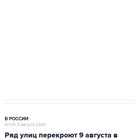
Промышленное предприятие в Самарской
области подверглось атаке БПЛА
Беспилотные технологии и ИИ на службе у
электросетевых объектов и агрокомплексов
Социальная реклама, АНО «Национальные приоритеты».
ИНН 7725383515 Erid: F7NfYUJCUneVdwcydK6A
Кабмин РФ разрешил до 1 июля 2027 года
импорт, выпуск и обращение бензина Евро 2,
Евро 3, Евро 4
В РОССИИ
00:05, 9 августа 2026
Ряд улиц перекроют 9 августа в