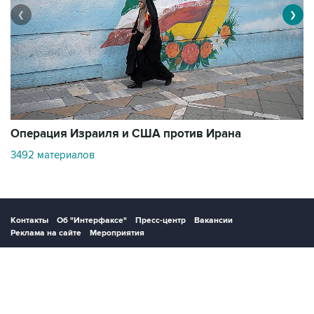
❮
❯
В
Операция Израиля и США против Ирана
1
3492 материалов
Контакты
Об "Интерфаксе"
Пресс-центр
Вакансии
Реклама на сайте
Мероприятия
Copyright © 1991—2026 Interfax. Все права защищены. Сетевое издание