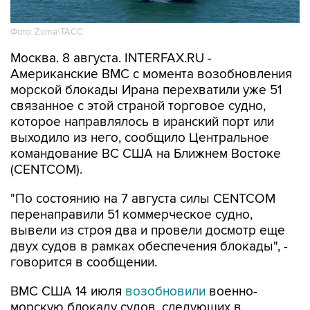
Фото: Zuma\ТАСС
Москва. 8 августа. INTERFAX.RU -
Американские ВМС с момента возобновления
морской блокады Ирана перехватили уже 51
связанное с этой страной торговое судно,
которое направлялось в иранский порт или
выходило из него, сообщило Центральное
командование ВС США на Ближнем Востоке
(CENTCOM).
"По состоянию на 7 августа силы CENTCOM
перенаправили 51 коммерческое судно,
вывели из строя два и провели досмотр еще
двух судов в рамках обеспечения блокады", -
говорится в сообщении.
ВМС США 14 июля
возобновили
военно-
морскую блокаду судов, следующих в
иранские порты и прибрежные районы или из