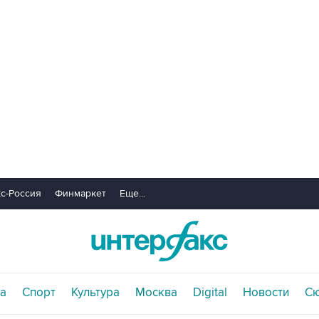
с-Россия
Финмаркет
Еще...
а
Спорт
Культура
Москва
Digital
Новости
С