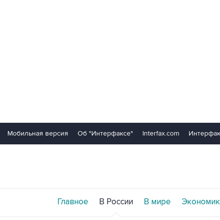
Мобильная версия
Об "Интерфаксе"
Interfax.com
Интерфак
Главное
В России
В мире
Экономик