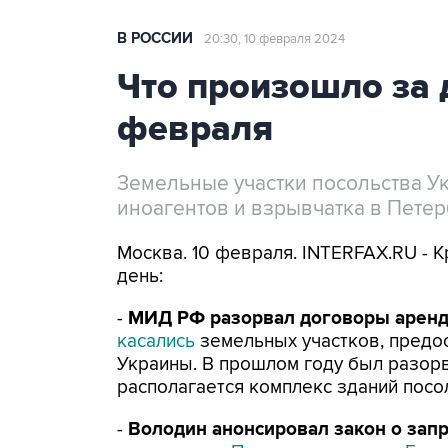
В РОССИИ
20:30, 10 февраля 2024
Что произошло за д
февраля
Земельные участки посольства У
иноагентов и взрывчатка в Петер
Москва. 10 февраля. INTERFAX.RU - 
день:
-
МИД РФ разорвал договоры аренд
касались
земельных участков, предо
Украины. В прошлом году был разорв
располагается комплекс зданий посол
-
Володин анонсировал закон о зап