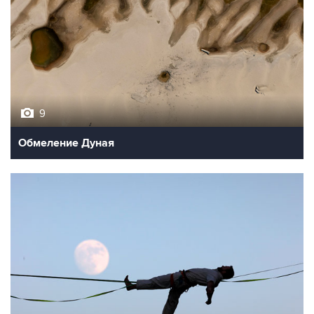
9
Обмеление Дуная