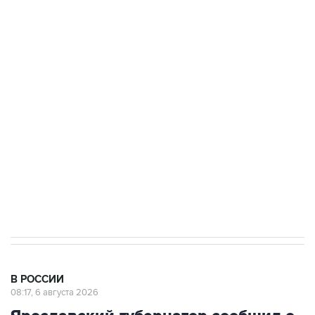
БПЛА на автомобиль в Удмуртии
Путин сообщил о решении сосредоточить в
одних руках все службы тыла Минобороны
Как российские медицинские технологии
выходят на мировые рынки
Социальная реклама, АНО «Национальные приоритеты».
ИНН 7725383515 Erid: F7NfYUJCUneVdTRF8PRs
Трамп заявил, что переговоры с Ираном
начнутся в понедельник
В РОССИИ
08:17, 6 августа 2026