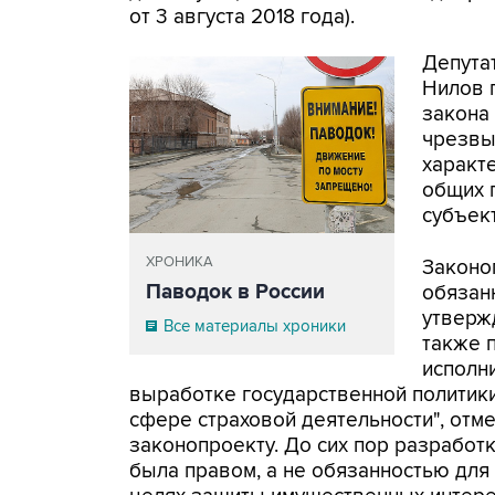
от 3 августа 2018 года).
Депута
Нилов 
закона
чрезвы
характе
общих 
субъек
ХРОНИКА
Законо
Паводок в России
обязан
утвержд
Все материалы хроники
также 
исполн
выработке государственной политик
сфере страховой деятельности", отме
законопроекту. До сих пор разработ
была правом, а не обязанностью дл