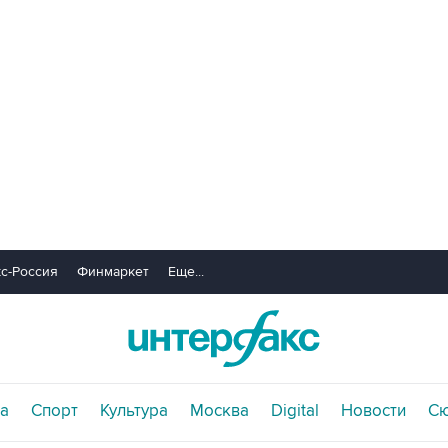
с-Россия
Финмаркет
Еще...
а
Спорт
Культура
Москва
Digital
Новости
С