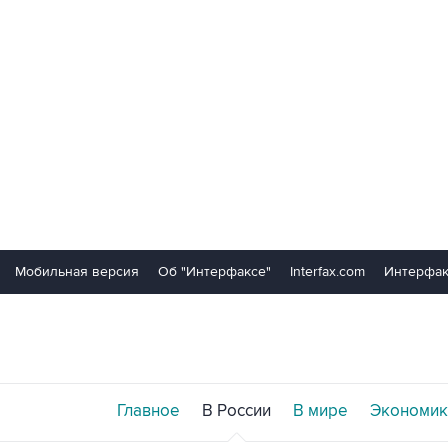
Мобильная версия
Об "Интерфаксе"
Interfax.com
Интерфак
Главное
В России
В мире
Экономик