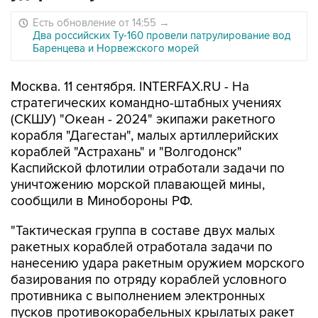
Есть обновление от 14:55
→
Два российских Ту-160 провели патрулирование вод
Баренцева и Норвежского морей
Москва. 11 сентября. INTERFAX.RU - На
стратегических командно-штабных учениях
(СКШУ) "Океан - 2024" экипажи ракетного
корабля "Дагестан", малых артиллерийских
кораблей "Астрахань" и "Волгодонск"
Каспийской флотилии отработали задачи по
уничтожению морской плавающей мины,
сообщили в Минобороны РФ.
"Тактическая группа в составе двух малых
ракетных кораблей отработала задачи по
нанесению удара ракетным оружием морского
базирования по отряду кораблей условного
противника с выполнением электронных
пусков противокорабельных крылатых ракет