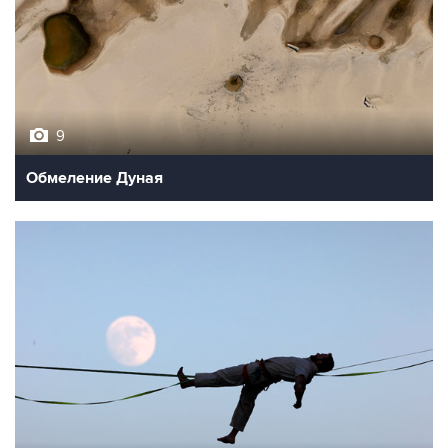
9
Обмеление Дуная