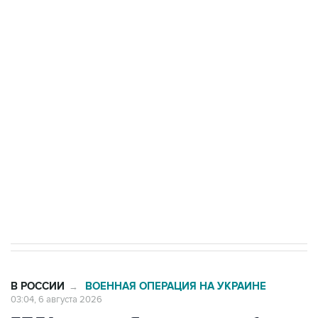
Путин сообщил о решении сосредоточить в
одних руках все службы тыла Минобороны
Как российские медицинские технологии
выходят на мировые рынки
Социальная реклама, АНО «Национальные приоритеты».
ИНН 7725383515 Erid: F7NfYUJCUneVdTRF8PRs
Трамп заявил, что переговоры с Ираном
начнутся в понедельник
В РОССИИ
ВОЕННАЯ ОПЕРАЦИЯ НА УКРАИНЕ
→
03:04, 6 августа 2026
БПЛА атакуют Ярославскую область,
движение в сторону Москвы