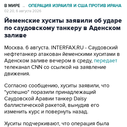
Йеменские хуситы заявили об ударе
по саудовскому танкеру в Аденском
заливе
Москва. 6 августа. INTERFAX.RU - Саудовский
нефтетанкер атакован йеменскими хуситами в
Аденском заливе вечером в среду,
передает
телеканал CNN со ссылкой на заявление
движения.
Согласно сообщению, хуситы заявили, что
"успешно" поразили принадлежащий
Саудовской Аравии танкер Daisy
баллистической ракетой, вынудив его
изменить курс и повернуть назад.
Хуситы подчеркивают, что операция была
проведена в рамках усилий по обеспечению
морской блокады Саудовской Аравии.