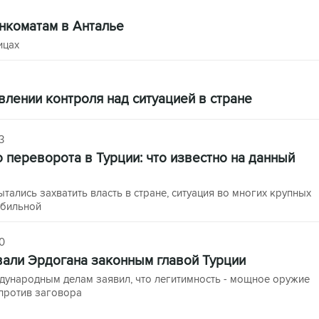
нкоматам в Анталье
ицах
влении контроля над ситуацией в стране
3
 переворота в Турции: что известно на данный
тались захватить власть в стране, ситуация во многих крупных
абильной
0
вали Эрдогана законным главой Турции
дународным делам заявил, что легитимность - мощное оружие
против заговора