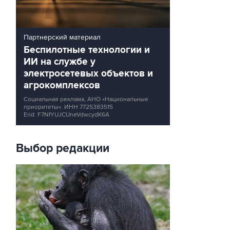
Партнерский материал
Беспилотные технологии и
ИИ на службе у
электросетевых объектов и
агрокомплексов
Социальная реклама, АНО «Национальные
приоритеты».
ИНН 7725383515
Erid: F7NfYUJCUneVdwcydK6A
Выбор редакции