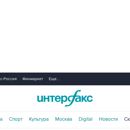
с-Россия
Финмаркет
Еще...
а
Спорт
Культура
Москва
Digital
Новости
С