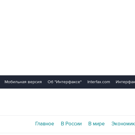
Мобильная версия
Об "Интерфаксе"
Interfax.com
Интерфак
Главное
В России
В мире
Экономик