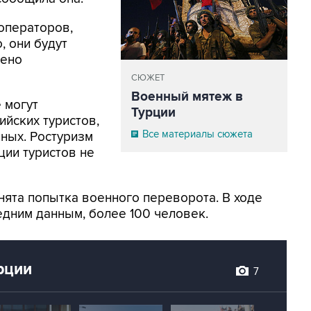
роператоров,
, они будут
щено
СЮЖЕТ
Военный мятеж в
 могут
Турции
ийских туристов,
Все материалы сюжета
нных. Ростуризм
ции туристов не
нята попытка военного переворота. В ходе
едним данным, более 100 человек.
рции
7