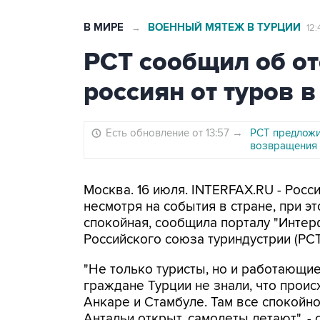
В МИРЕ
ВОЕННЫЙ МЯТЕЖ В ТУРЦИИ
→
12:
РСТ сообщил об от
россиян от туров 
Есть обновление от 13:57
→
РСТ предложи
возвращения
Москва. 16 июля. INTERFAX.RU - Росс
несмотря на события в стране, при э
спокойная, сообщила порталу "Интер
Российского союза туриндустрии (РС
"Не только туристы, но и работающие
граждане Турции не знали, что прои
Анкаре и Стамбуле. Там все спокойно
Антальи открыт, самолеты летают", -