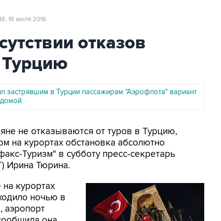
48, 16 июля 2016
сутствии отказов
в Турцию
л застрявшим в Турции пассажирам "Аэрофлота" вариант
 домой
ияне не отказываются от туров в Турцию,
том на курортах обстановка абсолютно
факс-Туризм" в субботу пресс-секретарь
Т) Ирина Тюрина.
 на курортах
сходило ночью в
, аэропорт
 сообщила она.