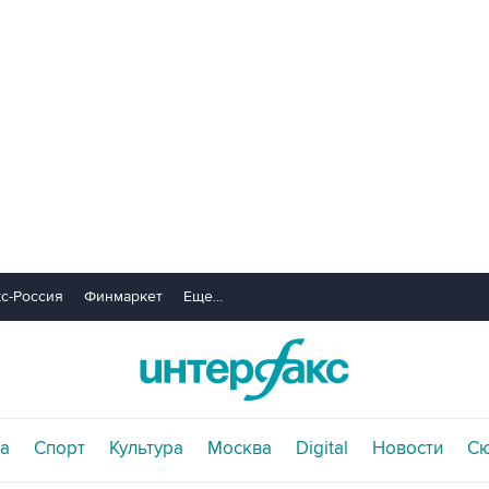
с-Россия
Финмаркет
Еще...
а
Спорт
Культура
Москва
Digital
Новости
С