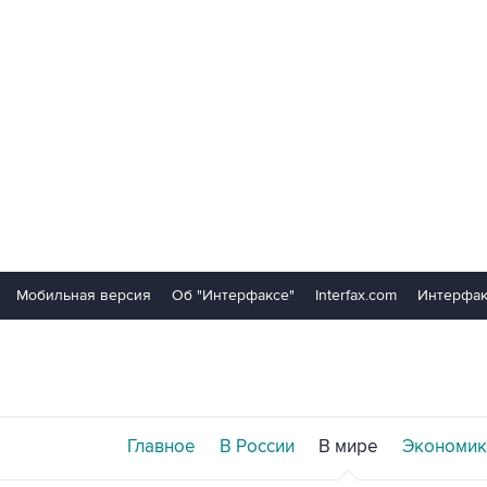
Мобильная версия
Об "Интерфаксе"
Interfax.com
Интерфак
Главное
В России
В мире
Экономик