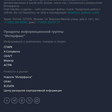
распространению в какой-либо форме, иначе как с письменного разрешения
Интерфакса.
Сайт Interfax.ru (далее – сайт) использует файлы cookie. Продолжая работу с
сайтом, Вы соглашаетесь на сбор и последующую
обработку файлов cookie
.
Адрес: Россия, 127006, Москва, 1-я Тверская-Ямская улица, дом 2, стр.1, тел.:
+7 (499) 250-98-40
, факс:
+7 (499) 250-97-27
Продукты информационной группы
"Интерфакс"
Информация о компаниях, товарах и людях
СПАРК
X-Compliance
СКАУТ
Маркер
АСТРА
Новости и рынки
Новости "Интерфакса"
СКАН
RUDATA
Центр раскрытия корпоративной информации