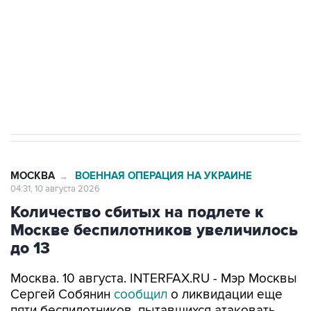
электросетевых объектов и агрокомплексов
Социальная реклама, АНО «Национальные приоритеты».
ИНН 7725383515 Erid: F7NfYUJCUneVdwcydK6A
Путин вывел "Шереметьево" из
стратегического списка с целью снять
препятствие для приватизации
МОСКВА
ВОЕННАЯ ОПЕРАЦИЯ НА УКРАИНЕ
→
04:31, 10 августа 2026
Количество сбитых на подлете к
Москве беспилотников увеличилось
до 13
Москва. 10 августа. INTERFAX.RU - Мэр Москвы
Сергей Собянин
сообщил
о ликвидации еще
пяти беспилотников, пытавшихся атаковать