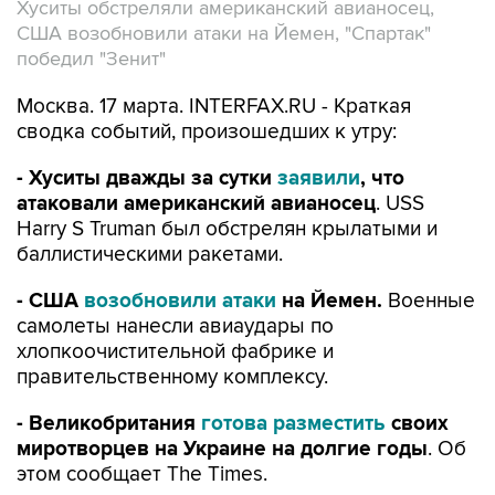
Хуситы обстреляли американский авианосец,
США возобновили атаки на Йемен, "Спартак"
победил "Зенит"
Москва. 17 марта. INTERFAX.RU - Краткая
сводка событий, произошедших к утру:
- Хуситы дважды за сутки
заявили
, что
атаковали американский авианосец
. USS
Harry S Truman был обстрелян крылатыми и
баллистическими ракетами.
- США
в
озобновили атаки
на Йемен.
Военные
самолеты нанесли авиаудары по
хлопкоочистительной фабрике и
правительственному комплексу.
- Великобритания
готова разместить
своих
миротворцев на Украине на долгие годы
. Об
этом сообщает The Times.