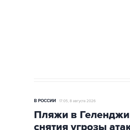
теракт на объекте Росгвардии
Беспилотные технологии и ИИ н
агрокомплексов
Социальная реклама, АНО «Национальные приоритеты».
И
Кабмин РФ разрешил до 1 июля 
бензина Евро 2, Евро 3, Евро 4
В РОССИИ
17:05, 8 августа 2026
Пляжи в Геленджи
снятия угрозы ат