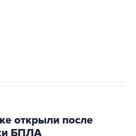
а службе у электросетевых объектов и
НН 7725383515 Erid: F7NfYUJCUneVdwcydK6A
2027 года импорт, выпуск и обращение
ке открыли после
аки БПЛА