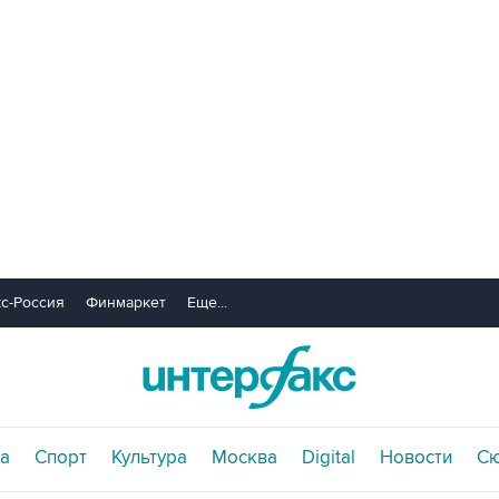
с-Россия
Финмаркет
Еще...
а
Спорт
Культура
Москва
Digital
Новости
С