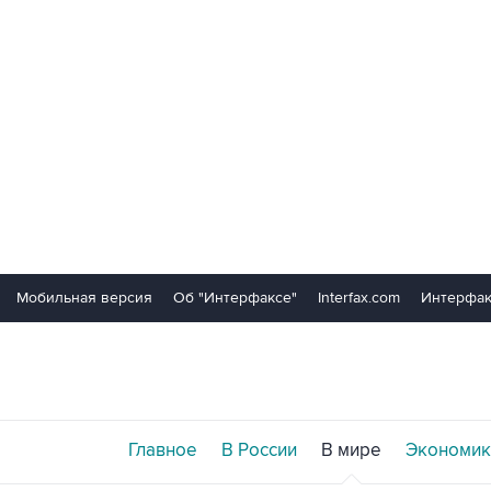
Мобильная версия
Об "Интерфаксе"
Interfax.com
Интерфак
Главное
В России
В мире
Экономик