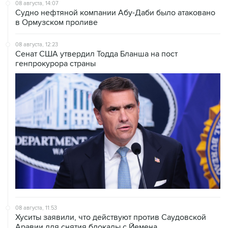
08 августа, 14:07
Судно нефтяной компании Абу-Даби было атаковано
в Ормузском проливе
08 августа, 12:23
Сенат США утвердил Тодда Бланша на пост
генпрокурора страны
08 августа, 11:53
Хуситы заявили, что действуют против Саудовской
Аравии для снятия блокады с Йемена