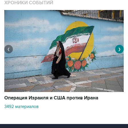
ХРОНИКИ СОБЫТИЙ
❮
❯
В
Операция Израиля и США против Ирана
1
3492 материалов