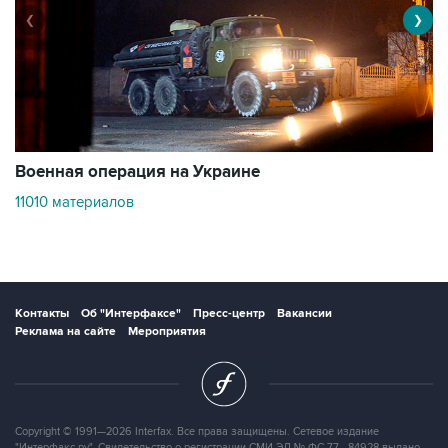
❮
❯
Военная операция на Украине
О
11010 материалов
3
Контакты
Об "Интерфаксе"
Пресс-центр
Вакансии
Реклама на сайте
Мероприятия
Copyright © 1991—2026 Interfax. Все права защищены. Сетевое издание
"Интерфакс.ру". Свидетельство о регистрации СМИ ЭЛ № ФС 77 - 84928 выдано