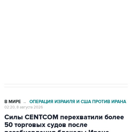
Росгвардии
Беспилотные технологии и ИИ на службе у
электросетевых объектов и агрокомплексов
Социальная реклама, АНО «Национальные приоритеты».
ИНН 7725383515 Erid: F7NfYUJCUneVdwcydK6A
Кабмин РФ разрешил до 1 июля 2027 года
импорт, выпуск и обращение бензина Евро 2,
Евро 3, Евро 4
В МИРЕ
ОПЕРАЦИЯ ИЗРАИЛЯ И США ПРОТИВ ИРАНА
→
02:20, 8 августа 2026
Силы CENTCOM перехватили более
50 торговых судов после