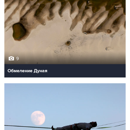
9
Обмеление Дуная