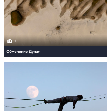
9
Обмеление Дуная