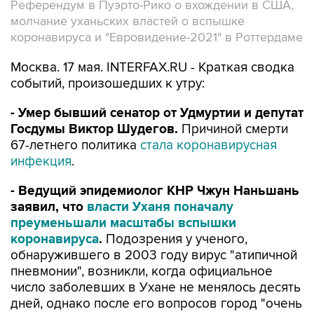
Референдум в Пуэрто-Рико о вхождении в США,
молчание уханьских властей о вспышке
коронавируса и "Евровидение-2021" в Роттердаме
Москва. 17 мая. INTERFAX.RU - Краткая сводка
событий, произошедших к утру:
- Умер бывший сенатор от Удмуртии и депутат
Госдумы Виктор Шудегов.
Причиной смерти
67-летнего политика
стала коронавирусная
инфекция
.
- Ведущий эпидемиолог КНР Чжун Наньшань
заявил, что
власти Уханя поначалу
преуменьшали масштабы вспышки
коронавируса
.
Подозрения у ученого,
обнаружившего в 2003 году вирус "атипичной
пневмонии", возникли, когда официальное
число заболевших в Ухане не менялось десять
дней, однако после его вопросов город "очень