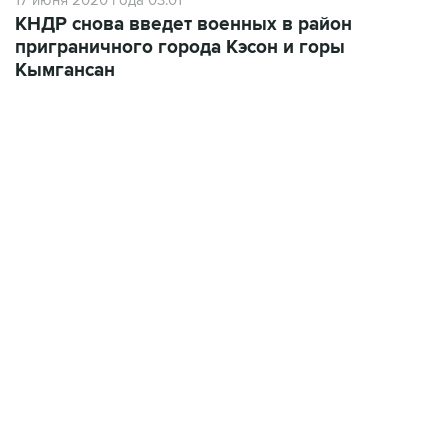
17 июня 2020 года 03:01
КНДР снова введет военных в район
приграничного города Кэсон и горы
Кымгансан
13:11, 7 августа 2026