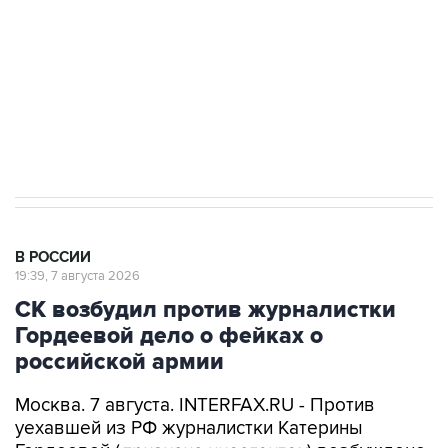
Беспилотные технологии и ИИ на службе у
электросетевых объектов и агрокомплексов
Социальная реклама, АНО «Национальные приоритеты».
ИНН 7725383515 Erid: F7NfYUJCUneVdwcydK6A
Аксенов сообщил о четвертом погибшем в
результате атаки ВСУ на Крым
В РОССИИ
19:39, 7 августа 2026
СК возбудил против журналистки
Гордеевой дело о фейках о
российской армии
Москва. 7 августа. INTERFAX.RU - Против
уехавшей из РФ журналистки Катерины