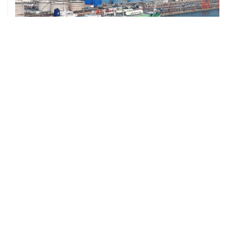
ХРОНИКИ СОБЫТИЙ
❮
❯