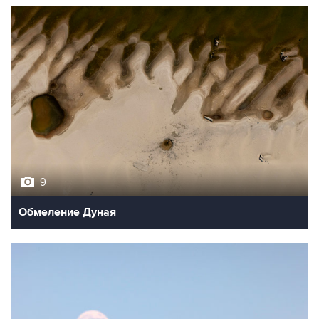
9
Обмеление Дуная