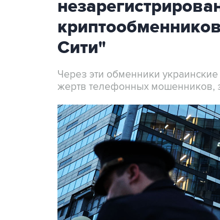
незарегистрирова
криптообменников
Сити"
Через эти обменники украинские
жертв телефонных мошенников, 