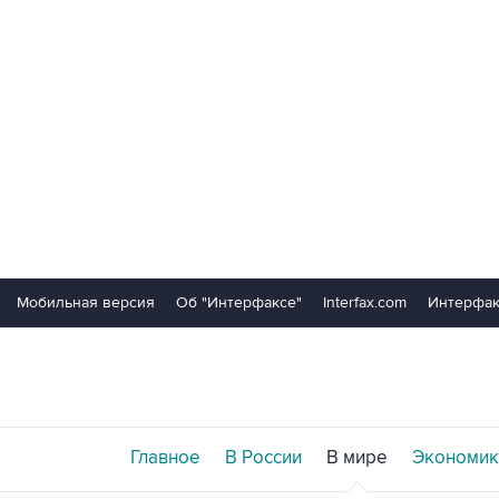
Мобильная версия
Об "Интерфаксе"
Interfax.com
Интерфак
Главное
В России
В мире
Экономик