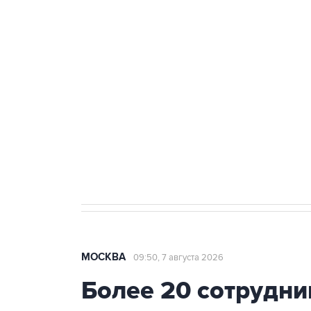
ФСБ сообщила о задержании в 
теракт на объекте Росгвардии
Как российские медицинские т
Социальная реклама, АНО «Национальные приоритеты».
И
Аксенов сообщил о четвертом п
Крым
МОСКВА
09:50, 7 августа 2026
Более 20 сотрудни