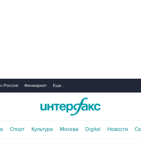
с-Россия
Финмаркет
Еще...
а
Спорт
Культура
Москва
Digital
Новости
С