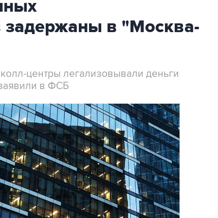
нных
 задержаны в "Москва-
 колл-центры легализовывали деньги
заявили в ФСБ