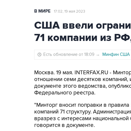
В МИРЕ
17:02, 19 мая 2023
США ввели ограни
71 компании из РФ
Есть обновление от 18:09
→
Минфин США с
Москва. 19 мая. INTERFAX.RU - Минт
отношении семи десятков компаний, и
документе этого ведомства, опублик
Федерального реестра.
"Минторг вносит поправки в правила 
компаний 71 структуру. Администраци
вразрез с интересами национальной 
говорится в документе.