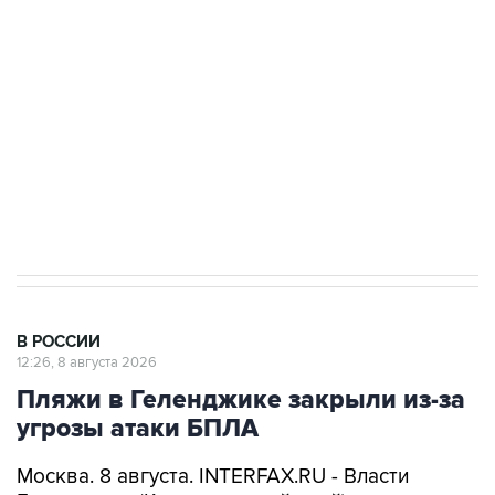
электросетевых объектов и агрокомплексов
Социальная реклама, АНО «Национальные приоритеты».
ИНН 7725383515 Erid: F7NfYUJCUneVdwcydK6A
Кабмин РФ разрешил до 1 июля 2027 года
импорт, выпуск и обращение бензина Евро 2,
Евро 3, Евро 4
В РОССИИ
12:26, 8 августа 2026
Пляжи в Геленджике закрыли из-за
угрозы атаки БПЛА
Москва. 8 августа. INTERFAX.RU - Власти
Геленджика (Краснодарский край) решили
приостановить работу пляжей курорта, а также