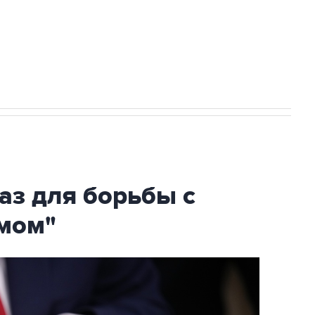
огибшем в результате атаки ВСУ на
аз для борьбы с
мом"