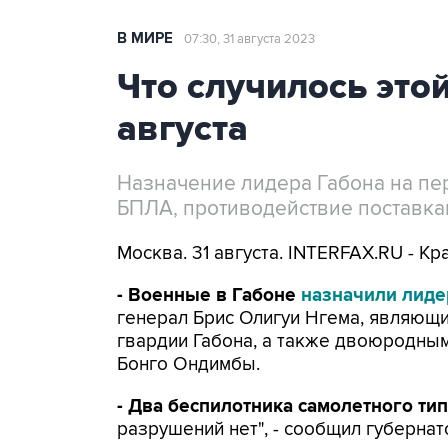
В МИРЕ
07:30, 31 августа 2023
Что случилось этой
августа
Назначение лидера Габона на пе
БПЛА, противодействие поставка
Москва. 31 августа. INTERFAX.RU - К
- Военные в Габоне
назначили лиде
генерал Брис Олигуи Нгема, являющ
гвардии Габона, а также двоюродным
Бонго Ондимбы.
- Два беспилотника самолетного ти
разрушений нет", - сообщил губерна