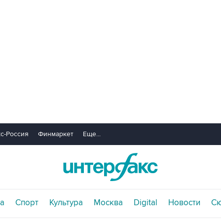
с-Россия
Финмаркет
Еще...
а
Спорт
Культура
Москва
Digital
Новости
С