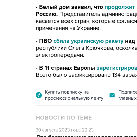
- Белый дом заявил, что
продолжит
Россию.
Представитель администраци
касается всех стран, которые соглас
применения на Украине.
- ПВО
сбила украинскую ракету
над
республики Олега Крючкова, осколк
электропередачи.
- В 11 странах Европы
зарегистриро
Всего было зафиксировано 134 зараж
Купить подписку на
Подписа
профессиональную ленту
главных
НОВОСТИ ПО ТЕМЕ
30 августа 2023 года 22:23