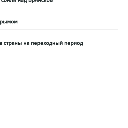
 сбили над Брянском
Крымом
а страны на переходный период