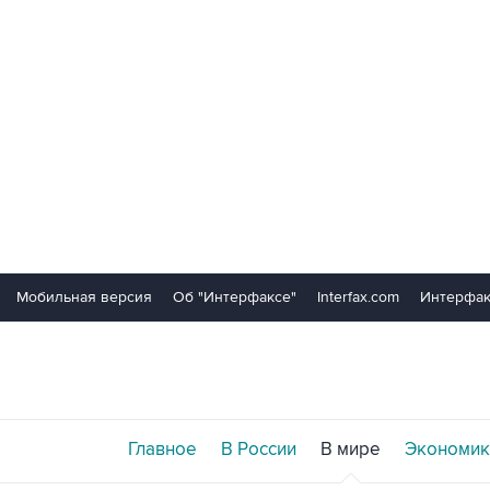
Мобильная версия
Об "Интерфаксе"
Interfax.com
Интерфак
Главное
В России
В мире
Экономик