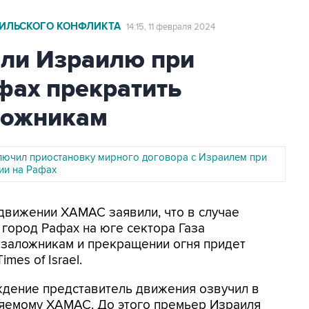
АИЛЬСКОГО КОНФЛИКТА
14:15, 11 февраля 2024
ли Израилю при
фах прекратить
ложникам
ключил приостановку мирного договора с Израилем при
ии на Рафах
 движении ХАМАС заявили, что в случае
 город Рафах на юге сектора Газа
 заложникам и прекращении огня придет
mes of Israel.
ждение представитель движения озвучил в
ляемому ХАМАС. До этого премьер Израиля