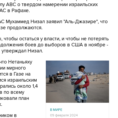
алу ABC о твердом намерении израильских
АС в Рафахе.
С Мухаммед Низал заявил "Аль-Джазире", что
азе продолжаются.
 чтобы остаться у власти, и чтобы не потерять
одолжения боев до выборов в США в ноябре -
е утверждал Низал.
что Нетаньяху
ции мирного
тся в Газе на
мся израильским
рались около 1,4
ев по всему
иковали план
.
В МИРЕ
ником в
09 февраля 2024