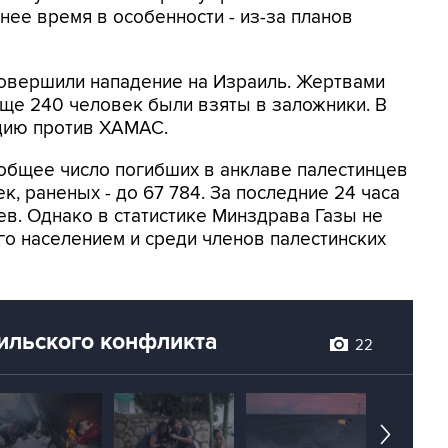
днее время в особенности - из-за планов
овершили нападение на Израиль. Жертвами
 еще 240 человек были взяты в заложники. В
цию против ХАМАС.
общее число погибших в анклаве палестинцев
к, раненых - до 67 784. За последние 24 часа
ев. Однако в статистике Минздрава Газы не
о населением и среди членов палестинских
ильского конфликта
22