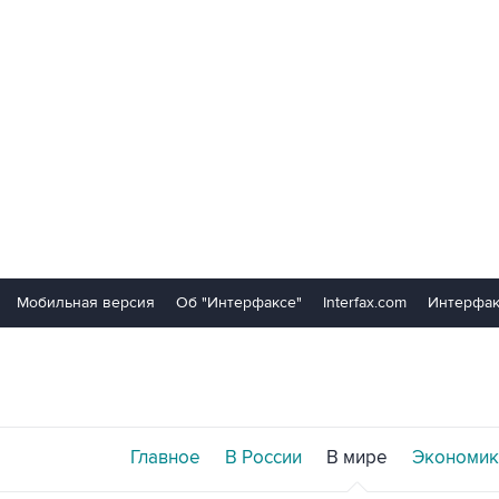
Мобильная версия
Об "Интерфаксе"
Interfax.com
Интерфак
Главное
В России
В мире
Экономик