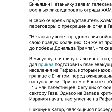
Биньямин Нетаньяху заявил телекан
военных ликвидировать отряды ХАМ
В свою очередь представитель ХАМА
переговоры о прекращении огня в Г
"Нетаньяху хочет продолжения войны,
свою правую коалицию. Он хочет пр
до победы Дональда Трампа", - такж
В минувшую пятницу стало известно, 
дал
приказ
подготовить план эвакуа
населения из Рафаха, который находи
границе с Египтом, перед ожидающи
наступлением. При этом в Рафахе соб
- 1,5 млн палестинцев, бегущих от бо
сектору Газа. Однако на Западе крит
Израиля начать наступление на Рафах
Накануне Катар, являющийся посред