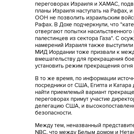
переговорах Израиля и ХАМАС, подв
планы Израиля наступать на Рафах, и
ООН не позволить израильским войс
Рафах. В Дохе подчеркнули, что "кат
отвергают попытки насильственного
палестинцев из сектора Газа". С осу
намерений Израиля также выступили 
МИД Иордании тоже призвали к меж
вмешательству для прекращения боев
установить режим прекращения огня 
В то же время, по информации источн
посредники от США, Египта и Катара
найти приемлемый вариант прекраще
переговорах примут участие директо
делегацию США, и высокопоставленн
безопасности.
Между тем, неназванный представит
NBC, что между Белым домом и Нетан