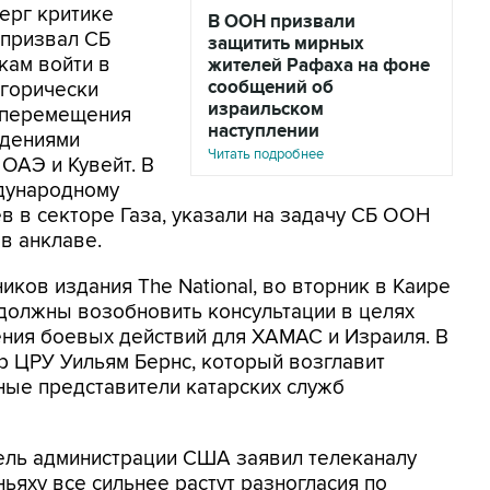
ерг критике
В ООН призвали
 призвал СБ
защитить мирных
кам войти в
жителей Рафаха на фоне
сообщений об
егорически
израильском
 перемещения
наступлении
ждениями
Читать подробнее
ОАЭ и Кувейт. В
дународному
 в секторе Газа, указали на задачу СБ ООН
в анклаве.
иков издания The National, во вторник в Каире
 должны возобновить консультации в целях
ния боевых действий для ХАМАС и Израиля. В
р ЦРУ Уильям Бернс, который возглавит
ые представители катарских служб
ель администрации США заявил телеканалу
ьяху все сильнее растут разногласия по