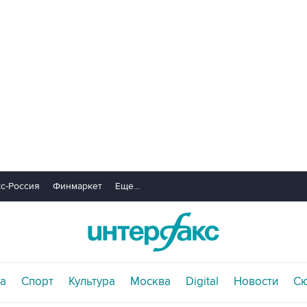
с-Россия
Финмаркет
Еще...
а
Спорт
Культура
Москва
Digital
Новости
С