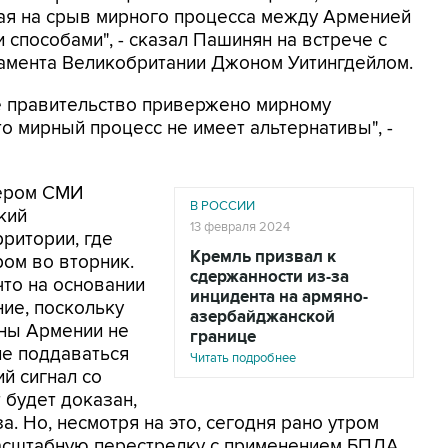
ая на срыв мирного процесса между Арменией
пособами", - сказал Пашинян на встрече с
амента Великобритании Джоном Уитингдейлом.
ше правительство привержено мирному
о мирный процесс не имеет альтернативы", -
чером СМИ
В РОССИИ
кий
13 февраля 2024
ритории, где
Кремль призвал к
ом во вторник.
сдержанности из-за
что на основании
инцидента на армяно-
ие, поскольку
азербайджанской
оны Армении не
границе
не поддаваться
Читать подробнее
ий сигнал со
 будет доказан,
а. Но, несмотря на это, сегодня рано утром
асштабную перестрелку с применением БПЛА,