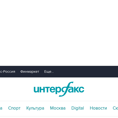
с-Россия
Финмаркет
Еще...
а
Спорт
Культура
Москва
Digital
Новости
С