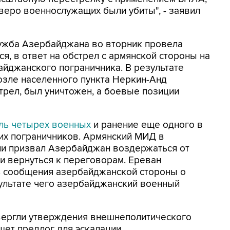
етверо военнослужащих были убиты", - заявил
лужба Азербайджана во вторник провела
тся, в ответ на обстрел с армянской стороны на
айджанского пограничника. В результате
озле населенного пункта Неркин-Анд
трел, был уничтожен, а боевые позиции
ль четырех военных
и ранение еще одного в
их пограничников. Армянский МИД в
и призвал Азербайджан воздержаться от
и вернуться к переговорам. Ереван
ь сообщения азербайджанской стороны о
ультате чего азербайджанский военный
вергли утверждения внешнеполитического
щет предлог для эскалации.