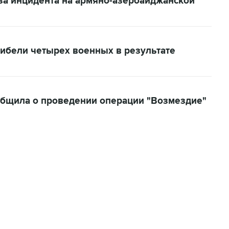
за инцидента на армяно-азербайджанской
ибели четырех военных в результате
общила о проведении операции "Возмездие"