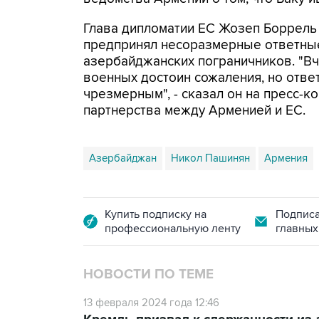
Глава дипломатии ЕС Жозеп Боррель 
предпринял несоразмерные ответные
азербайджанских пограничников. "В
военных достоин сожаления, но отве
чрезмерным", - сказал он на пресс-
партнерства между Арменией и ЕС.
Азербайджан
Никол Пашинян
Армения
Купить подписку на
Подписа
профессиональную ленту
главных
НОВОСТИ ПО ТЕМЕ
13 февраля 2024 года 12:46