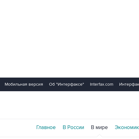
Мобильная версия
Об "Интерфаксе"
Interfax.com
Интерфак
Главное
В России
В мире
Экономик