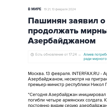
В МИРЕ
19:21, 13 февраля 2024
Пашинян заявил о
продолжать мирны
Азербайджаном
Есть обновление от 17:24
→
Алиев потреб
ради мирного
Москва. 13 февраля. INTERFAX.RU - 
Азербайджаном, несмотря на пригран
премьер-министр республики Никол 
"Сегодня Азербайджан инициировал 
погибли четыре армянских солдата. К
постоянно видим серию азербайджан