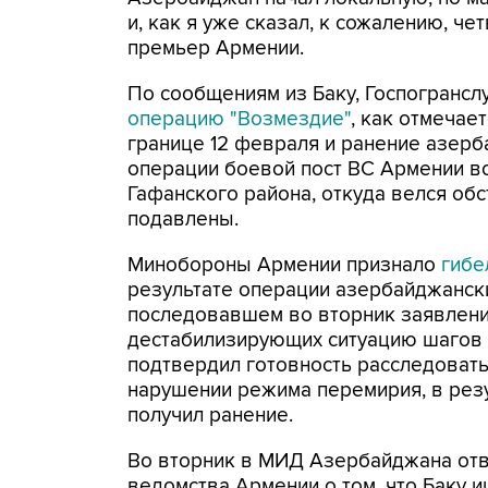
и, как я уже сказал, к сожалению, ч
премьер Армении.
По сообщениям из Баку, Госпогранс
операцию "Возмездие"
, как отмечае
границе 12 февраля и ранение азерб
операции боевой пост ВС Армении в
Гафанского района, откуда велся обс
подавлены.
Минобороны Армении признало
гибе
результате операции азербайджанск
последовавшем во вторник заявлени
дестабилизирующих ситуацию шагов 
подтвердил готовность расследоват
нарушении режима перемирия, в рез
получил ранение.
Во вторник в МИД Азербайджана от
ведомства Армении о том, что Баку и