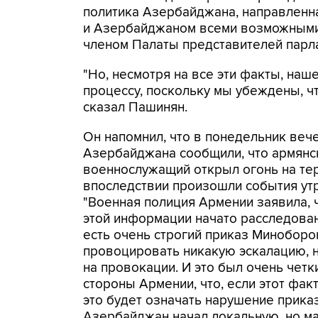
политика Азербайджана, направленн
и Азербайджаном всеми возможными с
членом Палаты представителей парл
"Но, несмотря на все эти факты, на
процессу, поскольку мы убеждены, чт
сказал Пашинян.
Он напомнил, что в понедельник ве
Азербайджана сообщили, что армянс
военнослужащий открыл огонь на тер
впоследствии произошли события утр
"Военная полиция Армении заявила, 
этой информации начато расследован
есть очень строгий приказ Минобор
провоцировать никакую эскалацию, 
на провокации. И это был очень четк
стороны Армении, что, если этот факт
это будет означать нарушение приказ
Азербайджан начал локальную, но м