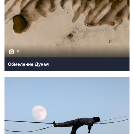
9
Обмеление Дуная