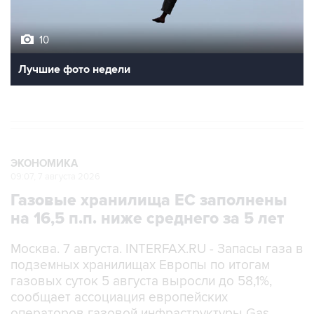
10
Лучшие фото недели
ЭКОНОМИКА
09:07, 7 августа 2026
Газовые хранилища ЕС заполнены
на 16,5 п.п. ниже среднего за 5 лет
Москва. 7 августа. INTERFAX.RU - Запасы газа в
подземных хранилищах Европы по итогам
газовых суток 5 августа выросли до 58,1%,
сообщает ассоциация европейских
операторов газовой инфраструктуры Gas