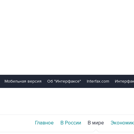
Мобильная версия
Об "Интерфаксе"
Interfax.com
Интерфак
Главное
В России
В мире
Экономик