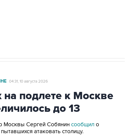
НН 7725383515 Erid: F7NfYUJCUneVdwcydK6A
стратегического списка с целью снять
ИНЕ
04:31, 10 августа 2026
 на подлете к Москве
личилось до 13
Мэр Москвы Сергей Собянин
сообщил
о
 пытавшихся атаковать столицу.