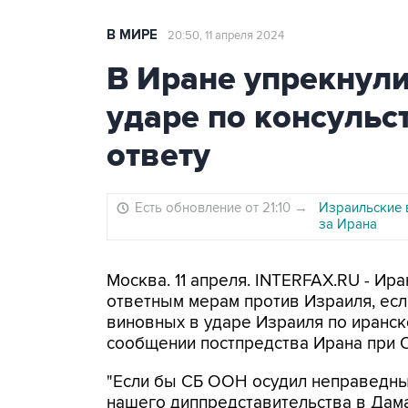
В МИРЕ
20:50, 11 апреля 2024
В Иране упрекнули
ударе по консульс
ответу
Есть обновление от 21:10
→
Израильские 
за Ирана
Москва. 11 апреля. INTERFAX.RU - Ир
ответным мерам против Израиля, есл
виновных в ударе Израиля по иранск
сообщении постпредства Ирана при 
"Если бы СБ ООН осудил неправедный
нашего диппредставительства в Дама