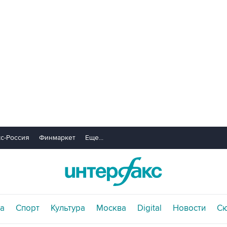
с-Россия
Финмаркет
Еще...
а
Спорт
Культура
Москва
Digital
Новости
С