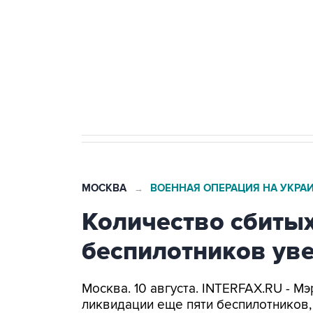
агрокомплексов
Социальная реклама, АНО «Национальные приоритеты».
И
Путин вывел "Шереметьево" из 
препятствие для приватизации
МОСКВА
ВОЕННАЯ ОПЕРАЦИЯ НА УКРА
→
Количество сбитых
беспилотников уве
Москва. 10 августа. INTERFAX.RU - 
ликвидации еще пяти беспилотников,