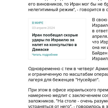
его виновников, то Иран мог бы не б
нелегитимный режим", - говорится в 
В свою
В МИРЕ
Израил
03 апреля 2024
в ответ
Иран пообещал скорые
апреля
удары по Израилю за
что Изр
налет на консульство в
она ни
Дамаске
Байден
Читать подробнее
Израил
Одновременно с тем в четверг Арми
и ограниченную по масштабам операц
лагеря для беженцев "Нусейрат".
При этом в офисе израильского прем
намеренно медлит с заключением со
заложников. "На столе - очень раз
устраняться от него", - говорилось в