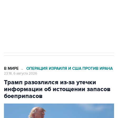
Как российские медицинские технологии
выходят на мировые рынки
Социальная реклама, АНО «Национальные приоритеты».
ИНН 7725383515 Erid: F7NfYUJCUneVdTRF8PRs
Аксенов сообщил о четвертом погибшем в
результате атаки ВСУ на Крым
В МИРЕ
ОПЕРАЦИЯ ИЗРАИЛЯ И США ПРОТИВ ИРАНА
→
23:18, 6 августа 2026
Трамп разозлился из-за утечки
информации об истощении запасов
боеприпасов