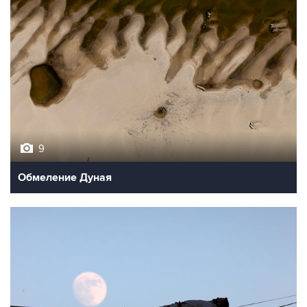
9
Обмеление Дуная