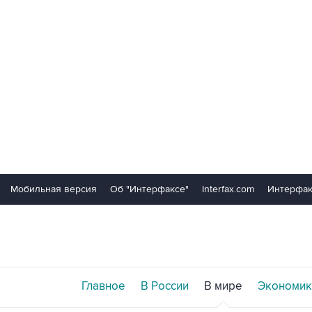
Мобильная версия
Об "Интерфаксе"
Interfax.com
Интерфак
Главное
В России
В мире
Экономик