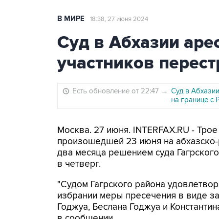
В МИРЕ
18:38, 27 июня 2024
Суд в Абхазии аре
участников перест
Есть обновление от 22:47
→
Суд в Абхази
на границе с 
Москва. 27 июня. INTERFAX.RU - Трое
произошедшей 23 июня на абхазско-
два месяца решением суда Гагрского
в четверг.
"Судом Гагрского района удовлетвор
избрании меры пресечения в виде з
Годжуа, Беслана Годжуа и Константин
в сообщении.