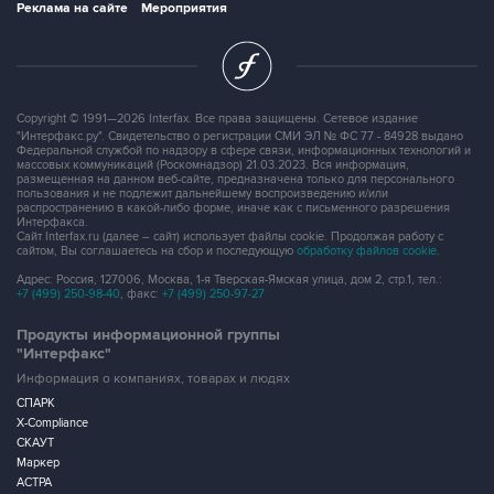
Copyright © 1991—2026 Interfax. Все права защищены. Сетевое издание
"Интерфакс.ру". Свидетельство о регистрации СМИ ЭЛ № ФС 77 - 84928 выдано
Федеральной службой по надзору в сфере связи, информационных технологий и
массовых коммуникаций (Роскомнадзор) 21.03.2023. Вся информация,
размещенная на данном веб-сайте, предназначена только для персонального
пользования и не подлежит дальнейшему воспроизведению и/или
распространению в какой-либо форме, иначе как с письменного разрешения
Интерфакса.
Сайт Interfax.ru (далее – сайт) использует файлы cookie. Продолжая работу с
сайтом, Вы соглашаетесь на сбор и последующую
обработку файлов cookie
.
Адрес: Россия, 127006, Москва, 1-я Тверская-Ямская улица, дом 2, стр.1, тел.:
+7 (499) 250-98-40
, факс:
+7 (499) 250-97-27
Продукты информационной группы
"Интерфакс"
Информация о компаниях, товарах и людях
СПАРК
X-Compliance
СКАУТ
Маркер
АСТРА
Новости и рынки
Новости "Интерфакса"