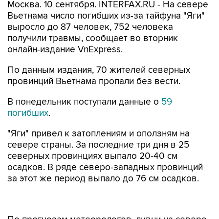
Москва. 10 сентября. INTERFAX.RU - На севере
Вьетнама число погибших из-за тайфуна "Яги"
выросло до 87 человек, 752 человека
получили травмы, сообщает во вторник
онлайн-издание VnExpress.
По данным издания, 70 жителей северных
провинций Вьетнама пропали без вести.
В понедельник поступали данные о
59
погибших
.
"Яги" привел к затоплениям и оползням на
севере страны. За последние три дня в 25
северных провинциях выпало 20-40 см
осадков. В ряде северо-западных провинций
за этот же период выпало до 76 см осадков.
По прогнозам метеорологов, ливни на севере
Вьетнама продлятся до 12 сентября.