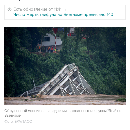
Есть обновление от 11:41
→
Число жертв тайфуна во Вьетнаме превысило 140
Обрушенный мост из-за наводнения, вызванного тайфуном "Яги", во
Вьетнаме
Фото: ЕРА/ТАСС