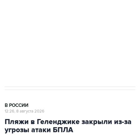
Беспилотные технологии и ИИ на службе у
электросетевых объектов и агрокомплексов
Социальная реклама, АНО «Национальные приоритеты».
ИНН 7725383515 Erid: F7NfYUJCUneVdwcydK6A
Кабмин РФ разрешил до 1 июля 2027 года
импорт, выпуск и обращение бензина Евро 2,
Евро 3, Евро 4
В РОССИИ
12:26, 8 августа 2026
Пляжи в Геленджике закрыли из-за
угрозы атаки БПЛА
Москва. 8 августа. INTERFAX.RU - Власти
Геленджика (Краснодарский край) решили