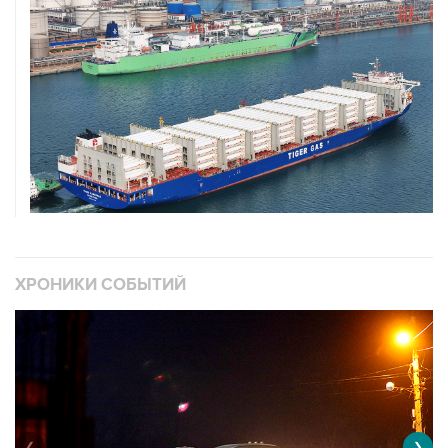
ХРОНИКИ СОБЫТИЙ
❮
❯