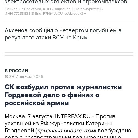
электросетевых объектов и агрокомплексов
Социальная реклама, АНО «Национальные приоритеты».
ИНН 7725383515 Erid: F7NfYUJCUneVdwcydK6A
Аксенов сообщил о четвертом погибшем в
результате атаки ВСУ на Крым
В РОССИИ
19:39, 7 августа 2026
СК возбудил против журналистки
Гордеевой дело о фейках о
российской армии
Москва. 7 августа. INTERFAX.RU - Против
уехавшей из РФ журналистки Катерины
Гордеевой (
признана иноагентом
) возбуждено
дело о распространении дезинформации о