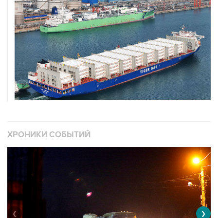
ХРОНИКИ СОБЫТИЙ
❮
❯