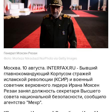
Генерал Мохсен Резаи
Фото: Morteza Nikoubazl/NurPhoto via Getty Images
Москва. 10 августа. INTERFAX.RU - Бывший
главнокомандующий Корпусом стражей
исламской революции (КСИР) и военный
советник верховного лидера Ирана Мохсен
Резаи занял должность секретаря Высшего
совета национальной безопасности, сообщило
агентство "Мехр".