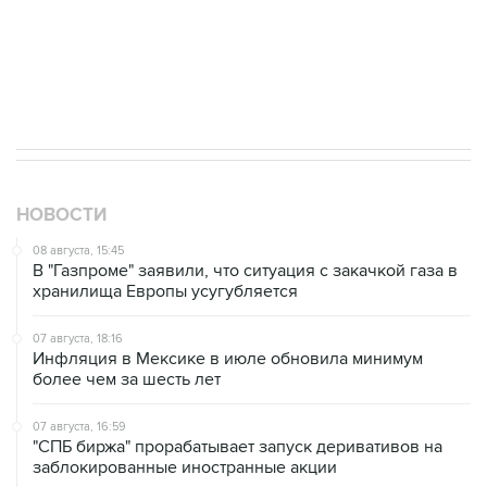
07 августа, 18:16
Инфляция в Мексике в июле обновила минимум
более чем за шесть лет
07 августа, 16:59
"СПБ биржа" прорабатывает запуск деривативов на
заблокированные иностранные акции
07 августа, 16:31
Сбер получил 2 тысячи заявок на реструктуризацию
кредитов от пострадавших от БПЛА селлеров
07 августа, 15:43
Власти Крыма ожидают роста объемов продажи
бензина со следующей недели
07 августа, 14:47
Bank of America тратит более $250 млн в год на
лекарства для похудения для сотрудников
07 августа, 13:37