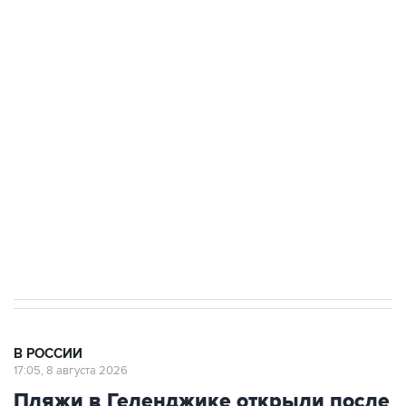
ФСБ сообщила о задержании в Приморье
подростков, готовивших теракт на объекте
Росгвардии
Беспилотные технологии и ИИ на службе у
электросетевых объектов и агрокомплексов
Социальная реклама, АНО «Национальные приоритеты».
ИНН 7725383515 Erid: F7NfYUJCUneVdwcydK6A
Кабмин РФ разрешил до 1 июля 2027 года
импорт, выпуск и обращение бензина Евро 2,
Евро 3, Евро 4
В РОССИИ
17:05, 8 августа 2026
Пляжи в Геленджике открыли после