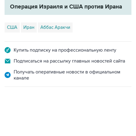
Операция Израиля и США против Ирана
США
Иран
Аббас Аракчи
Купить подписку на профессиональную ленту
Подписаться на рассылку главных новостей сайта
Получать оперативные новости в официальном
канале
НОВОСТИ
08 августа, 15:45
В "Газпроме" заявили, что ситуация с закачкой газа в
хранилища Европы усугубляется