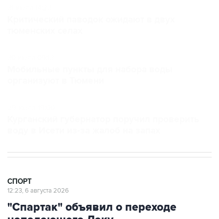
31 июля 14:23
Критический паводок ожидают в двух
тюменских селах
30 июля 09:13
Мобильные пункты для набора воды
организуют в Тюмени
29 июля 19:00
Курганский губернатор поручил проверить
воду в Исети из-за жалоб на запах
СПОРТ
12:23, 6 августа 2026
"Спартак" объявил о переходе