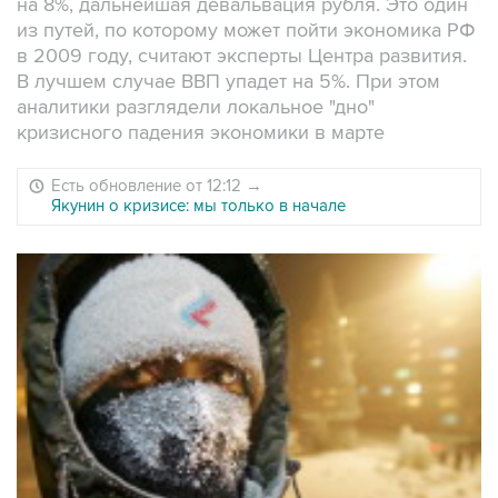
на 8%, дальнейшая девальвация рубля. Это один
из путей, по которому может пойти экономика РФ
в 2009 году, считают эксперты Центра развития.
В лучшем случае ВВП упадет на 5%. При этом
аналитики разглядели локальное "дно"
кризисного падения экономики в марте
Есть обновление от 12:12
→
Якунин о кризисе: мы только в начале