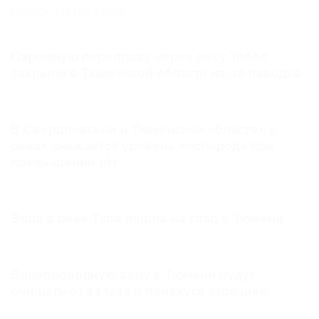
НОВОСТИ ПО ТЕМЕ
5 августа 15:53
Паромную переправу через реку Тобол
закрыли в Тюменской области из-за паводка
5 августа 15:21
В Свердловской и Тюменской областях в
реках снижается уровень кислорода при
превышении рН
3 августа 07:45
Вода в реке Тура пошла на спад в Тюмени
31 июля 17:15
Водопроводную воду в Тюмени будут
очищать от запаха и привкуса аэрацией