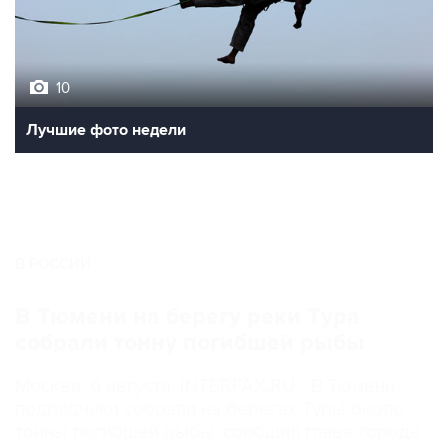
10
Лучшие фото недели
В РОССИИ
12:54, 6 августа 2026
В Тюмени на берегу реки Тура
собрали тонну погибшей рыбы
Москва. 6 августа. INTERFAX.RU - В Тюмени
подрядчики собрали на берегах Туры около
тонны погибшей рыбы, сообщил глава города