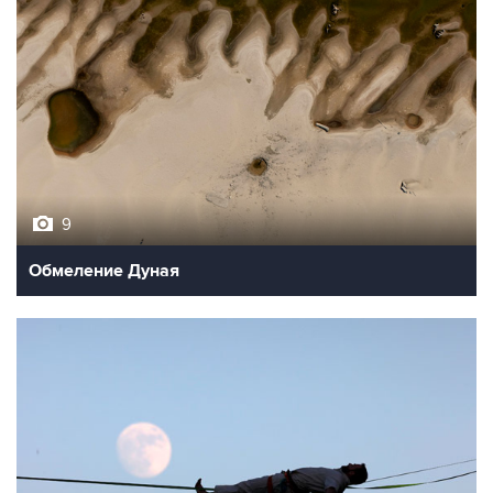
9
Обмеление Дуная