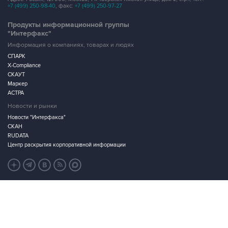
+7 (499) 250-98-40
, факс:
+7 (499) 250-97-27
Продукты информационной группы
"Интерфакс"
Информация о компаниях, товарах и людях
СПАРК
X-Compliance
СКАУТ
Маркер
АСТРА
Новости и рынки
Новости "Интерфакса"
СКАН
RUDATA
Центр раскрытия корпоративной информации
Условия использования информации