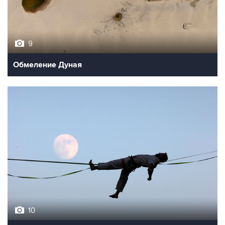
9
Обмеление Дуная
10