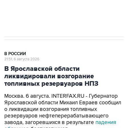
ИНН 7725383515 Erid: F7NfYUJCUneVdTRF8PRs
Аксенов сообщил о четвертом погибшем в
результате атаки ВСУ на Крым
В РОССИИ
21:51, 6 августа 2026
В Ярославской области
ликвидировали возгорание
топливных резервуаров НПЗ
Москва. 6 августа. INTERFAX.RU - Губернатор
Ярославской области Михаил Евраев сообщил
о ликвидации возгорания топливных
резервуаров нефтеперерабатывающего
завода, загоревшихся в результате
падения