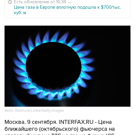
Есть обновление от 16:34
→
Цена газа в Европе вплотную подошла к $700/тыс.
куб. м
Фото: Raimund Linke/Getty Images
Москва. 9 сентября. INTERFAX.RU - Цена
ближайшего (октябрьского) фьючерса на