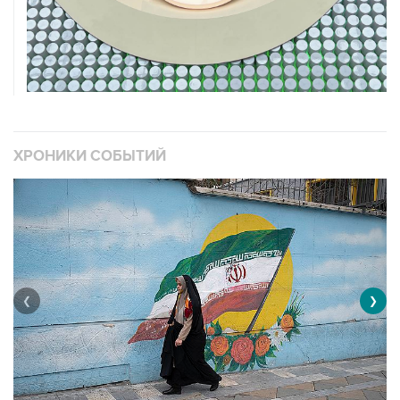
ХРОНИКИ СОБЫТИЙ
❮
❯