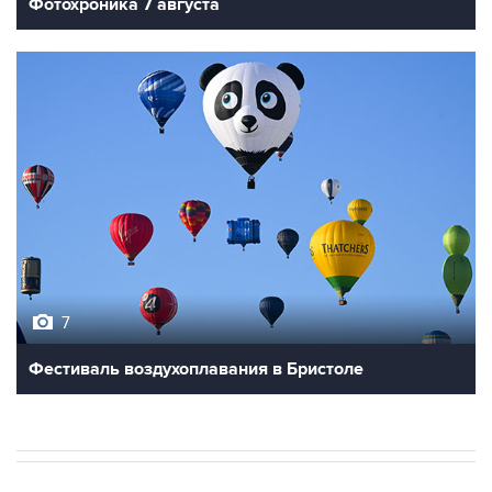
Фотохроника 7 августа
7
Фестиваль воздухоплавания в Бристоле