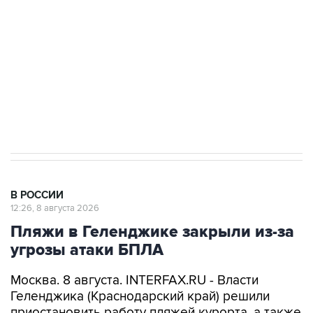
Беспилотные технологии и ИИ на службе у
электросетевых объектов и агрокомплексов
Социальная реклама, АНО «Национальные приоритеты».
ИНН 7725383515 Erid: F7NfYUJCUneVdwcydK6A
Кабмин РФ разрешил до 1 июля 2027 года
импорт, выпуск и обращение бензина Евро 2,
Евро 3, Евро 4
В РОССИИ
12:26, 8 августа 2026
Пляжи в Геленджике закрыли из-за
угрозы атаки БПЛА
Москва. 8 августа. INTERFAX.RU - Власти
Геленджика (Краснодарский край) решили
приостановить работу пляжей курорта, а также