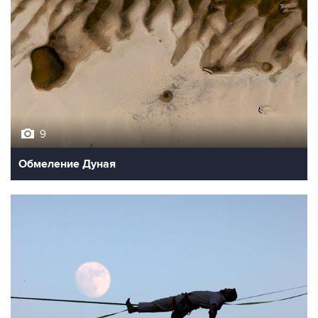
9
Обмеление Дуная