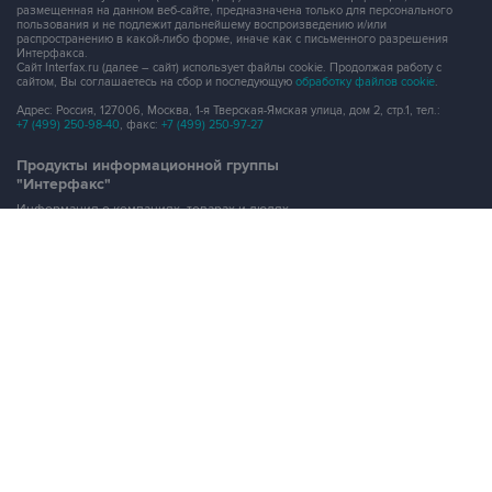
Интерфакса.
Сайт Interfax.ru (далее – сайт) использует файлы cookie. Продолжая работу с
сайтом, Вы соглашаетесь на сбор и последующую
обработку файлов cookie
.
Адрес: Россия, 127006, Москва, 1-я Тверская-Ямская улица, дом 2, стр.1, тел.:
+7 (499) 250-98-40
, факс:
+7 (499) 250-97-27
Продукты информационной группы
"Интерфакс"
Информация о компаниях, товарах и людях
СПАРК
X-Compliance
СКАУТ
Маркер
АСТРА
Новости и рынки
Новости "Интерфакса"
СКАН
RUDATA
Центр раскрытия корпоративной информации