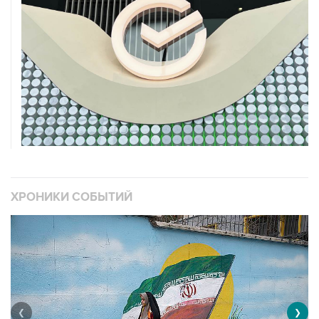
ХРОНИКИ СОБЫТИЙ
❮
❯