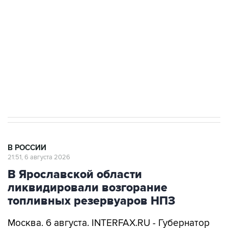
Как российские медицинские технологии
выходят на мировые рынки
Социальная реклама, АНО «Национальные приоритеты».
ИНН 7725383515 Erid: F7NfYUJCUneVdTRF8PRs
Аксенов сообщил о четвертом погибшем в
результате атаки ВСУ на Крым
В РОССИИ
21:51, 6 августа 2026
В Ярославской области
ликвидировали возгорание
топливных резервуаров НПЗ
Москва. 6 августа. INTERFAX.RU - Губернатор
Ярославской области Михаил Евраев сообщил
о ликвидации возгорания топливных