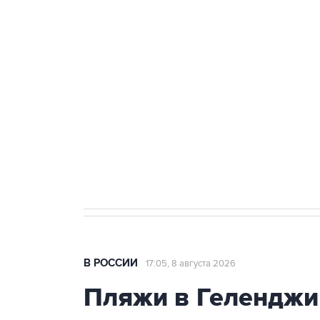
теракт на объекте Росгвардии
Беспилотные технологии и ИИ н
агрокомплексов
Социальная реклама, АНО «Национальные приоритеты».
И
Кабмин РФ разрешил до 1 июля 
бензина Евро 2, Евро 3, Евро 4
В РОССИИ
17:05, 8 августа 2026
Пляжи в Геленджи