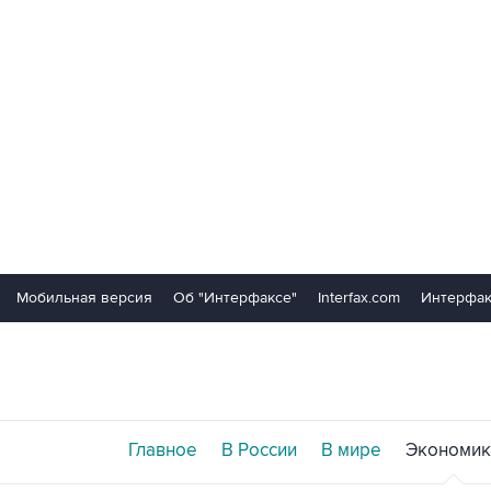
Мобильная версия
Об "Интерфаксе"
Interfax.com
Интерфак
Главное
В России
В мире
Экономик