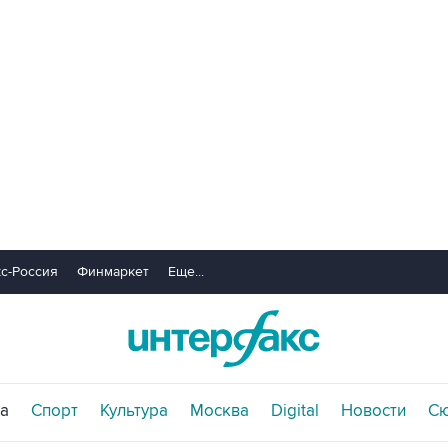
с-Россия
Финмаркет
Еще...
а
Спорт
Культура
Москва
Digital
Новости
С