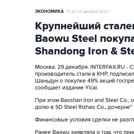
ЭКОНОМИКА
17:33, 29 декабря 2023
Крупнейший стале
Baowu Steel покуп
Shandong Iron & St
Москва. 29 декабря. INTERFAX.RU - C
производитель стали в КНР, подписа
Шаньдун о покупке 49% акций госпред
сообщает издание Yicai.
При этом Baoshan Iron and Steel Co.
долю в SD Steel Rizhao Co., дочерне" 
Финансовые условия сделки не разг
Ранее Baowu заявляла о том, что пр