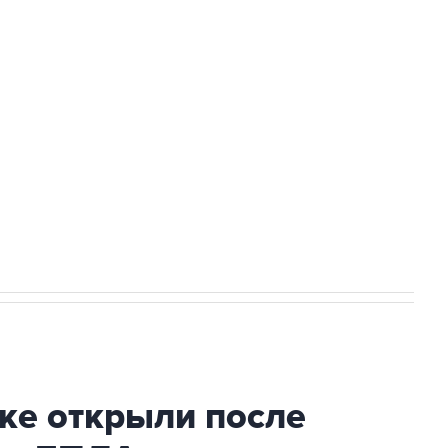
а службе у электросетевых объектов и
НН 7725383515 Erid: F7NfYUJCUneVdwcydK6A
2027 года импорт, выпуск и обращение
ке открыли после