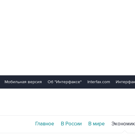
Мобильная версия
Об "Интерфаксе"
Interfax.com
Интерфак
Главное
В России
В мире
Экономик