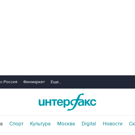
с-Россия
Финмаркет
Еще...
а
Спорт
Культура
Москва
Digital
Новости
С