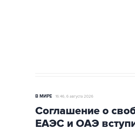
Путин сообщил о решении сосре
тыла Минобороны
Как российские медицинские т
Социальная реклама, АНО «Национальные приоритеты».
И
Трамп заявил, что переговоры 
В МИРЕ
16:46, 6 августа 2026
Соглашение о сво
ЕАЭС и ОАЭ вступи