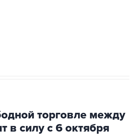
доточить в одних руках все службы
ехнологии выходят на мировые рынки
НН 7725383515 Erid: F7NfYUJCUneVdTRF8PRs
с Ираном начнутся в понедельник
бодной торговле между
т в силу с 6 октября