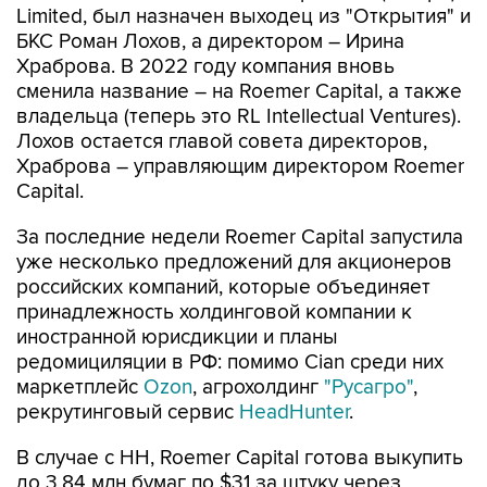
Limited, был назначен выходец из "Открытия" и
БКС Роман Лохов, а директором – Ирина
Храброва. В 2022 году компания вновь
сменила название – на Roemer Capital, а также
владельца (теперь это RL Intellectual Ventures).
Лохов остается главой совета директоров,
Храброва – управляющим директором Roemer
Capital.
За последние недели Roemer Capital запустила
уже несколько предложений для акционеров
российских компаний, которые объединяет
принадлежность холдинговой компании к
иностранной юрисдикции и планы
редомициляции в РФ: помимо Cian среди них
маркетплейс
Ozon
, агрохолдинг
"Русагро"
,
рекрутинговый сервис
HeadHunter
.
В случае с HH, Roemer Capital готова выкупить
до 3,84 млн бумаг по $31 за штуку через