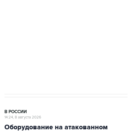
Промышленное предприятие в Самарской
области подверглось атаке БПЛА
Беспилотные технологии и ИИ на службе у
электросетевых объектов и агрокомплексов
Социальная реклама, АНО «Национальные приоритеты».
ИНН 7725383515 Erid: F7NfYUJCUneVdwcydK6A
Кабмин РФ разрешил до 1 июля 2027 года
импорт, выпуск и обращение бензина Евро 2,
Евро 3, Евро 4
В РОССИИ
14:24, 8 августа 2026
Оборудование на атакованном