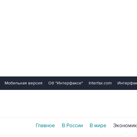
Мобильная версия
Об "Интерфаксе"
Interfax.com
Интерфак
Главное
В России
В мире
Экономик