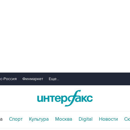
с-Россия
Финмаркет
Еще...
а
Спорт
Культура
Москва
Digital
Новости
С