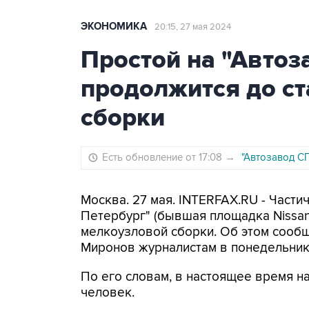
ЭКОНОМИКА
20:15, 27 мая 2024
Простой на "Автоз
продолжится до с
сборки
Есть обновление от 17:08
→
"Автозавод СП
Москва. 27 мая. INTERFAX.RU - Част
Петербург" (бывшая площадка Nissan
мелкоузловой сборки. Об этом сооб
Миронов журналистам в понедельник
По его словам, в настоящее время на
человек.