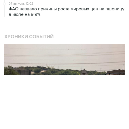
в июле на 9,9%
ХРОНИКИ СОБЫТИЙ
❮
❯
Обострение палестино-израильского конфликта
О
2521 материалов