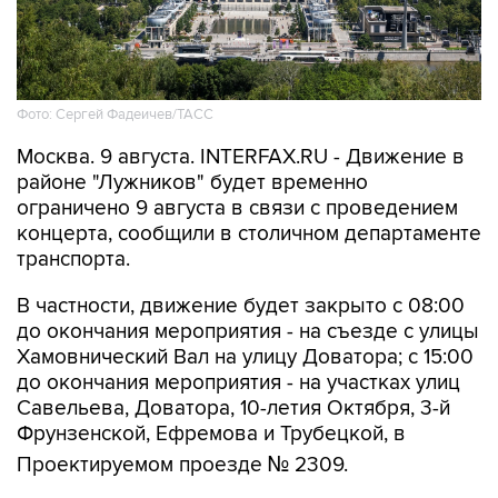
Фото: Сергей Фадеичев/ТАСС
Москва. 9 августа. INTERFAX.RU - Движение в
районе "Лужников" будет временно
ограничено 9 августа в связи с проведением
концерта, сообщили в столичном департаменте
транспорта.
В частности, движение будет закрыто с 08:00
до окончания мероприятия - на съезде с улицы
Хамовнический Вал на улицу Доватора; с 15:00
до окончания мероприятия - на участках улиц
Савельева, Доватора, 10-летия Октября, 3-й
Фрунзенской, Ефремова и Трубецкой, в
Проектируемом проезде № 2309.
Кроме того, на всех участках ограничений 9
августа с 00:01 до окончания мероприятия