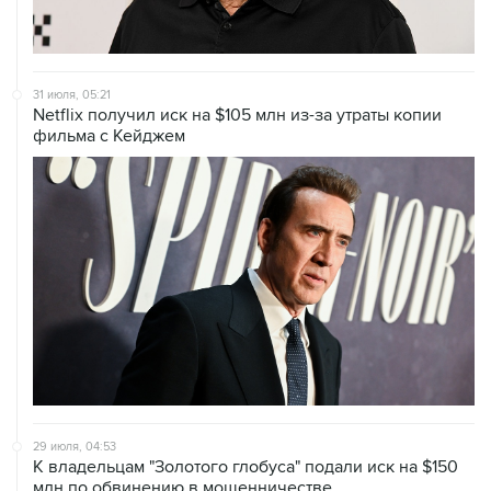
31 июля, 05:21
Netflix получил иск на $105 млн из-за утраты копии
фильма с Кейджем
29 июля, 04:53
К владельцам "Золотого глобуса" подали иск на $150
млн по обвинению в мошенничестве