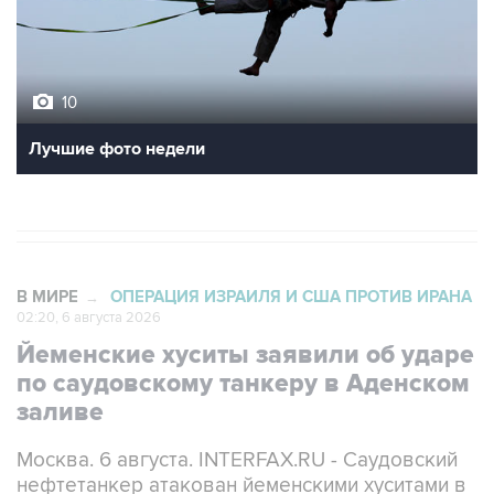
10
Лучшие фото недели
В МИРЕ
ОПЕРАЦИЯ ИЗРАИЛЯ И США ПРОТИВ ИРАНА
→
02:20, 6 августа 2026
Йеменские хуситы заявили об ударе
по саудовскому танкеру в Аденском
заливе
Москва. 6 августа. INTERFAX.RU - Саудовский
нефтетанкер атакован йеменскими хуситами в
Аденском заливе вечером в среду,
передает
телеканал CNN со ссылкой на заявление