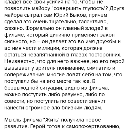
майора сыграл сам Юрий Быков, причем
сделал это очень тщательно, талантливо,
сложно. Формально он главный злодей в
фильме, который цинично применяет закон
сильного, но – он делает это во имя дружбы и
во имя чести милиции, которая должна
остаться незапятнанной в глазах посторонних.
Неизвестно, что для него важнее, но его герой
вызывает у зрителя понимание, симпатию и
сопереживание: многие ловят себя на том, что
поступали бы на его месте так же. В
безвыходной ситуации, видно из фильма,
можно поступить либо разумно, либо по
совести, но поступить по совести значит
нанести огромное зло близким людям.
Мысль фильма "Жить" получила новое
развитие. Герой готов к самопожертвованию,
но готов ли он жертвовать другими ради
благородства? Готовы ли те, ради кого он