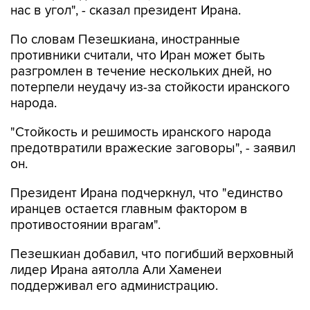
По словам Пезешкиана, иностранные
противники считали, что Иран может быть
разгромлен в течение нескольких дней, но
потерпели неудачу из-за стойкости иранского
народа.
"Стойкость и решимость иранского народа
предотвратили вражеские заговоры", - заявил
он.
Президент Ирана подчеркнул, что "единство
иранцев остается главным фактором в
противостоянии врагам".
Пезешкиан добавил, что погибший верховный
лидер Ирана аятолла Али Хаменеи
поддерживал его администрацию.
"Мы не смогли бы продвинуться так далеко,
если бы не поддержка лидера-мученика", -