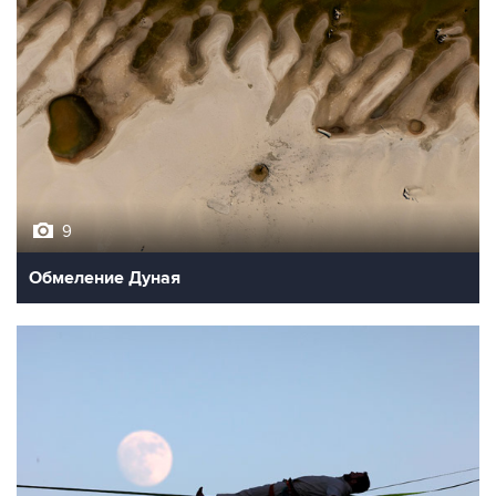
9
Обмеление Дуная