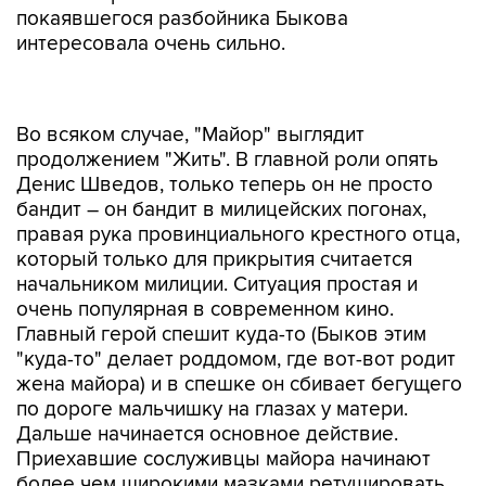
покаявшегося разбойника Быкова
интересовала очень сильно.
Во всяком случае, "Майор" выглядит
продолжением "Жить". В главной роли опять
Денис Шведов, только теперь он не просто
бандит – он бандит в милицейских погонах,
правая рука провинциального крестного отца,
который только для прикрытия считается
начальником милиции. Ситуация простая и
очень популярная в современном кино.
Главный герой спешит куда-то (Быков этим
"куда-то" делает роддомом, где вот-вот родит
жена майора) и в спешке он сбивает бегущего
по дороге мальчишку на глазах у матери.
Дальше начинается основное действие.
Приехавшие сослуживцы майора начинают
более чем широкими мазками ретушировать
преступление, чтобы не только выгородить