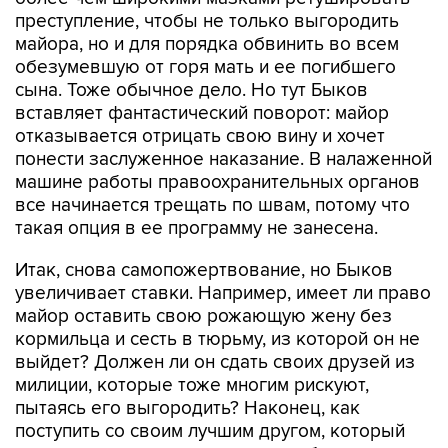
майора, но и для порядка обвинить во всем
обезумевшую от горя мать и ее погибшего
сына. Тоже обычное дело. Но тут Быков
вставляет фантастический поворот: майор
отказывается отрицать свою вину и хочет
понести заслуженное наказание. В налаженной
машине работы правоохранительных органов
все начинается трещать по швам, потому что
такая опция в ее программу не занесена.
Итак, снова самопожертвование, но Быков
увеличивает ставки. Например, имеет ли право
майор оставить свою рожающую жену без
кормильца и сесть в тюрьму, из которой он не
выйдет? Должен ли он сдать своих друзей из
милиции, которые тоже многим рискуют,
пытаясь его выгородить? Наконец, как
поступить со своим лучшим другом, который
кладет все свои усилия на то, чтобы не
позволить майору "совершить глупость"? Друга