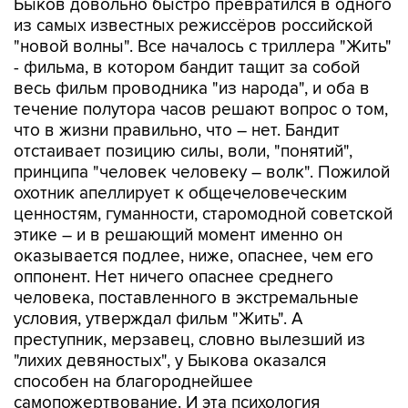
Быков довольно быстро превратился в одного
из самых известных режиссёров российской
"новой волны". Все началось с триллера "Жить"
- фильма, в котором бандит тащит за собой
весь фильм проводника "из народа", и оба в
течение полутора часов решают вопрос о том,
что в жизни правильно, что – нет. Бандит
отстаивает позицию силы, воли, "понятий",
принципа "человек человеку – волк". Пожилой
охотник апеллирует к общечеловеческим
ценностям, гуманности, старомодной советской
этике – и в решающий момент именно он
оказывается подлее, ниже, опаснее, чем его
оппонент. Нет ничего опаснее среднего
человека, поставленного в экстремальные
условия, утверждал фильм "Жить". А
преступник, мерзавец, словно вылезший из
"лихих девяностых", у Быкова оказался
способен на благороднейшее
самопожертвование. И эта психология