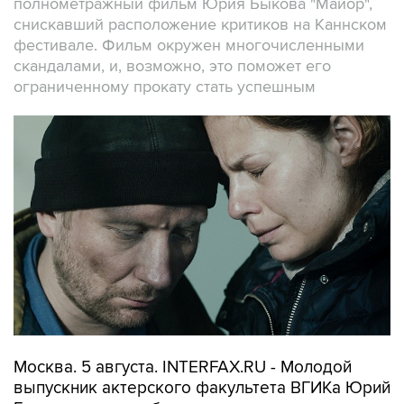
полнометражный фильм Юрия Быкова "Майор",
снискавший расположение критиков на Каннском
фестивале. Фильм окружен многочисленными
скандалами, и, возможно, это поможет его
ограниченному прокату стать успешным
Москва. 5 августа. INTERFAX.RU - Молодой
выпускник актерского факультета ВГИКа Юрий