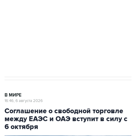
одних руках все службы тыла Минобороны
Как российские медицинские технологии
выходят на мировые рынки
Социальная реклама, АНО «Национальные приоритеты».
ИНН 7725383515 Erid: F7NfYUJCUneVdTRF8PRs
Трамп заявил, что переговоры с Ираном
начнутся в понедельник
В МИРЕ
16:46, 6 августа 2026
Соглашение о свободной торговле
между ЕАЭС и ОАЭ вступит в силу с
6 октября