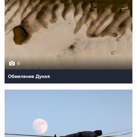
9
Обмеление Дуная