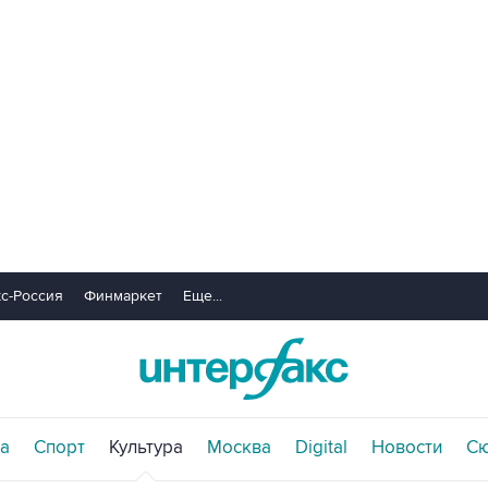
с-Россия
Финмаркет
Еще...
а
Спорт
Культура
Москва
Digital
Новости
С