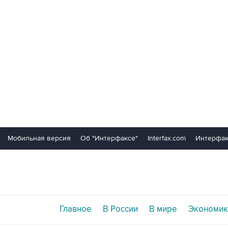
Мобильная версия
Об "Интерфаксе"
Interfax.com
Интерфак
Главное
В России
В мире
Экономик