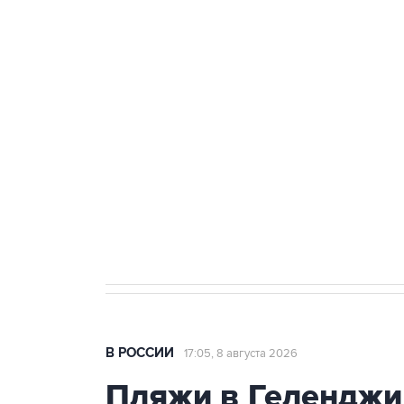
ФСБ сообщила о задержании в 
теракт на объекте Росгвардии
Беспилотные технологии и ИИ н
агрокомплексов
Социальная реклама, АНО «Национальные приоритеты».
И
Кабмин РФ разрешил до 1 июля 
бензина Евро 2, Евро 3, Евро 4
В РОССИИ
17:05, 8 августа 2026
Пляжи в Геленджи