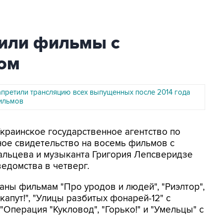
тили фильмы с
ом
апретили трансляцию всех выпущенных после 2014 года
ильмов
Украинское государственное агентство по
ное свидетельство на восемь фильмов с
альцева и музыканта Григория Лепсверидзе
ведомства в четверг.
ны фильмам "Про уродов и людей", "Риэлтор",
капут!", "Улицы разбитых фонарей-12" с
"Операция "Кукловод", "Горько!" и "Умельцы" с