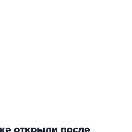
Приморье подростков, готовивших
а службе у электросетевых объектов и
НН 7725383515 Erid: F7NfYUJCUneVdwcydK6A
2027 года импорт, выпуск и обращение
ке открыли после