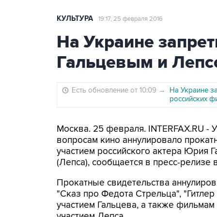
КУЛЬТУРА
19:17, 25 февраля 2016
На Украине запре
Гальцевым и Лепс
Есть обновление от 10:09
→
На Украине з
российских ф
Москва. 25 февраля. INTERFAX.RU - 
вопросам кино аннулировало прокат
участием российского актера Юрия Г
(Лепса), сообщается в пресс-релизе 
Прокатные свидетельства аннулирова
"Сказ про Федота Стрельца", "Гитлер 
участием Гальцева, а также фильмам 
участием Лепса.