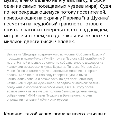
музей, а не отдельно на эту выставку, а Орсэ
один из самых посещаемых музеев мира). Судя
по непрекращающемуся потоку посетителей,
приезжающих на окраину Парижа "на Щукина",
несмотря на неудобный транспорт, готовых
стоять в часовых очередях даже под дождем,
мы рассчитываем, что до закрытия ее посетят
миллион двести тысяч человек.
Выставка "Шедевры современного искусства. Собрание Щукина"
проходит в музее Фонда Луи Виттона в Париже с 22 октября по 5
марта. На ней впервые за столетие собраны вместе шедевры из
коллекции московского купца Щукина: Пикассо, Матисс, Дега,
Моне, Гоген, а также другие знаменитые живописцы первой
половины ХХ века. В 1918 году галерея Щукина была
национализирована и позже открыта для посещения под
названием "Первый музей новой западной живописи", затем -
соединена с морозовским собранием, а в 1948 году после
возвращения из эвакуации полотна были разделены между
собраниями ГМИИ имени Пушкина и Эрмитажем, по сути
определив нынешний облик этих музеев.
Конечно, такой успех, прежде всего, связан с