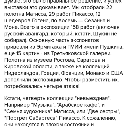
думаю, это было правильное решение, и успех
выставки это доказывает. Мы отобрали 22
полотна Матисса, 29 работ Пикассо, 12
шедевров Гогена, по восемь — Сезанна и
Моне. Всего в экспозиции 158 работ (включая
русский авангард, который, кстати, Щукин не
собирал). Основную часть экспонатов
привезли из Эрмитажа и ГМИИ имени Пушкина,
еще 15 картин - из Третьяковской галереи.
Полотна из музеев Ростова, Саратова и
Кировской области, а также из коллекций
Нидерландов, Греции, Франции, Монако и США
дополнили экспозицию. Чтобы разместить их,
потребовались четыре этажа!
Кстати, четверть коллекции "невыездная".
Например "Музыка", "Арабское кафе", и
"Семья художника" Матисса, или "Две сестры",
"Портрет Сабартеса" Пикассо. К сожалению,
они находятся в плохом состоянии и