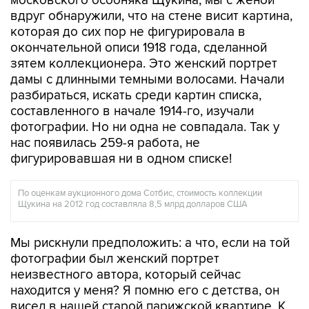
московского особняка Щукина, мы с женой
вдруг обнаружили, что на стене висит картина,
которая до сих пор не фигурировала в
окончательной описи 1918 года, сделанной
зятем коллекционера. Это женский портрет
дамы с длинными темными волосами. Начали
разбираться, искать среди картин списка,
составленного в начале 1914-го, изучали
фотографии. Но ни одна не совпадала. Так у
нас появилась 259-я работа, не
фигурировавшая ни в одном списке!
По оценкам аукционного дома Сотбис, стоимость коллекции
Щукина на 2012 год составляла 8,5 млрд долларов США
Мы рискнули предположить: а что, если на той
фотографии был женский портрет
неизвестного автора, который сейчас
находится у меня? Я помню его с детства, он
висел в нашей старой парижской квартире. К