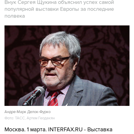
Внук Сергея Щукина объяснил успех самой
популярной выставки Европы за последние
полвека
Андре-Марк Делок-Фурко
Фото: ТАСС, Артем Геодакян
Москва. 1 марта. INTERFAX.RU - Выставка